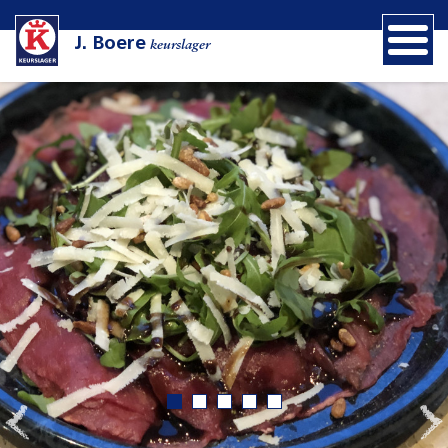
J. Boere
keurslager