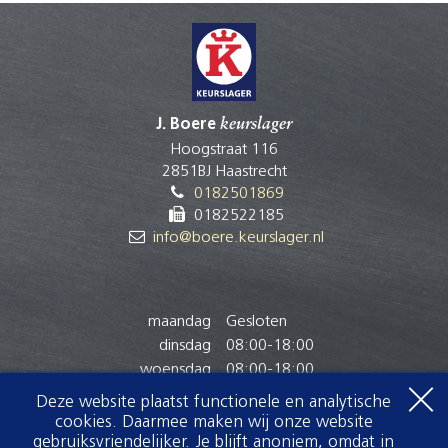
J. Boere
keurslager
Hoogstraat 116
2851BJ Haastrecht
0182501869
0182522185
info@boere.keurslager.nl
maandag
Gesloten
dinsdag
08:00
-
18:00
woensdag
08:00
-
18:00
donderdag
08:00
-
18:00
Deze website plaatst functionele en analytische
vrijdag
08:00
-
18:00
cookies. Daarmee maken wij onze website
zaterdag
07:30
-
15:00
gebruiksvriendelijker. Je blijft anoniem, omdat in