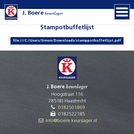
J. Boere
keurslager
Stampotbuffetlijst
file:///C:/Users/Simon/Downloads/stamppotbuffetlijst.pdf
J. Boere
keurslager
Hoogstraat 116
2851BJ Haastrecht
0182501869
0182522185
info@boere.keurslager.nl