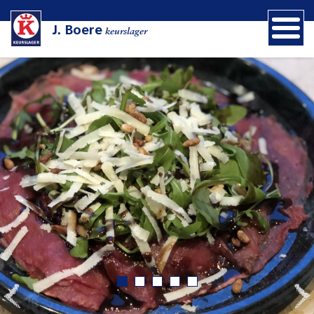
J. Boere
keurslager