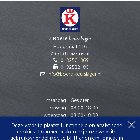
J. Boere
keurslager
Hoogstraat 116
2851BJ Haastrecht
0182501869
0182522185
info@boere.keurslager.nl
maandag
Gesloten
dinsdag
08:00
-
18:00
woensdag
08:00
-
18:00
donderdag
08:00
-
18:00
Deze website plaatst functionele en analytische
vrijdag
08:00
-
18:00
cookies. Daarmee maken wij onze website
zaterdag
07:30
-
15:00
gebruiksvriendelijker. Je blijft anoniem, omdat in