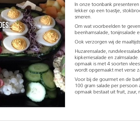
In onze toonbank presenteren 
lekker op een toastje, stokb
smeren.
Om wat voorbeelden te geven: S
beenhamsalade, tonijnsalade 
Ook verzorgen wij de maaltijdsa
Huzarensalade, rundvleessalad
kipkerriesalade en zalmsalad
opmaak is met 4 soorten vleesw
wordt opgemaakt met verse za
Voor bij de gourmet en de ba
100 gram salade per persoon aa
opmaak bestaat uit fruit, zuur