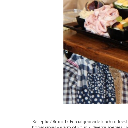
Receptie? Bruiloft? Een uitgebreide lunch of feest
borrelhapjes - warm of koud -, diverse soepjes, w