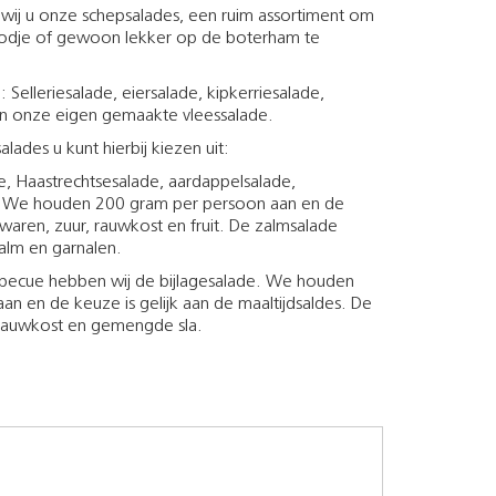
wij u onze schepsalades, een ruim assortiment om
roodje of gewoon lekker op de boterham te
Onze maalt
elleriesalade, eiersalade, kipkerriesalade,
en onze eigen gemaakte vleessalade.
lades u kunt hierbij kiezen uit:
e, Haastrechtsesalade, aardappelsalade,
e. We houden 200 gram per persoon aan en de
aren, zuur, rauwkost en fruit. De zalmsalade
lm en garnalen.
rbecue hebben wij de bijlagesalade. We houden
n en de keuze is gelijk aan de maaltijdsaldes. De
, rauwkost en gemengde sla.