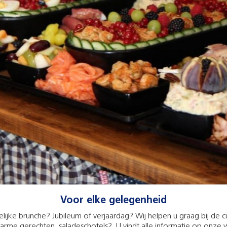
Voor elke gelegenheid
elijke brunche? Jubileum of verjaardag? Wij helpen u graag bij de cul
arme gerechten, saladeschotels? U vindt alle informatie op onze w