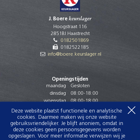
J. Boere
keurslager
Hoogstraat 116
2851BJ Haastrecht
0182501869
0182522185
info@boere.keurslager.nl
Openingstijden
maandag
Gesloten
dinsdag
08:00
-
18:00
woensdag
08:00
-
18:00
donderdag
08:00
-
18:00
Deze website plaatst functionele en analytische
vrijdag
08:00
-
18:00
cookies. Daarmee maken wij onze website
zaterdag
07:30
-
15:00
gebruiksvriendelijker. Je blijft anoniem, omdat in
deze cookies geen persoonsgegevens worden
zondag
Gesloten
opgeslagen. Voor meer informatie verwijzen wij je