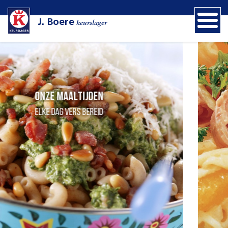
J. Boere
keurslager
Onze maaltijden
Elke dag vers bereid