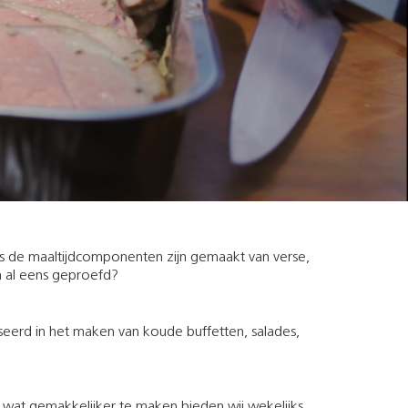
ls de maaltijdcomponenten zijn gemaakt van verse,
en al eens geproefd?
iseerd in het maken van koude buffetten, salades,
 wat gemakkelijker te maken bieden wij wekelijks