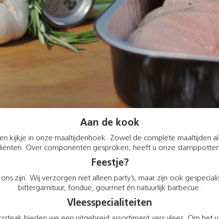
Aan de kook
n kijkje in onze maaltijdenhoek. Zowel de complete maaltijden a
iënten. Over componenten gesproken; heeft u onze stamppott
Feestje?
ns zijn. Wij verzorgen niet alleen party’s, maar zijn ook gespecial
bittergarnituur, fondue, gourmet én natuurlijk barbecue.
Vleesspecialiteiten
steak bieden we een uitgebreid assortiment vers vlees. Om het u